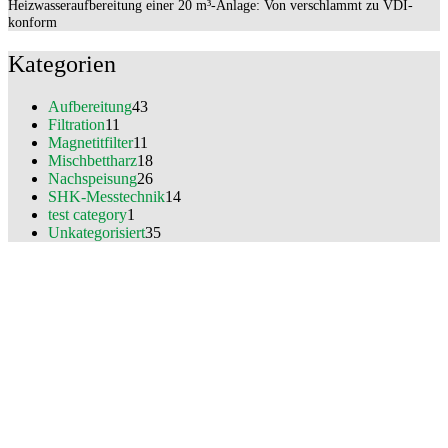
Heizwasseraufbereitung einer 20 m³-Anlage: Von verschlammt zu VDI-
konform
Kategorien
Aufbereitung
43
Filtration
11
Magnetitfilter
11
Mischbettharz
18
Nachspeisung
26
SHK-Messtechnik
14
test category
1
Unkategorisiert
35