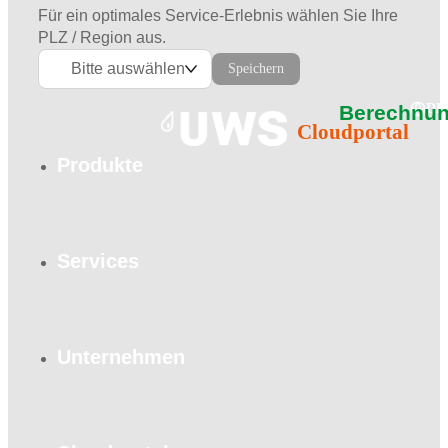
Für ein optimales Service-Erlebnis wählen Sie Ihre
PLZ / Region aus.
Bitte auswählen
Speichern
Berechnun
DE
Cloudportal
Produkte
Services
Unternehmen