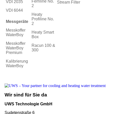
Ferriline No.
VDI 2035
Stream Filter
2
VDI 6044
Heaty
Profiline No.
Messgeräte
2
Messkoffer
Heaty Smart
WaterBoy
Box
Messkoffer
Racun 100 &
WaterBoy
300
Premium
Kalibrierung
WaterBoy
Wir sind für Sie da
UWS Technologie GmbH
Sudetenstraße 6