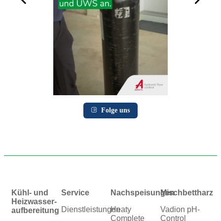
Folge uns
Kühl- und
Service
Nachspeisungen
Mischbettharz
Heizwasser­
Dienstleistungen
Heaty
Vadion pH-
aufbereitung
Complete
Control