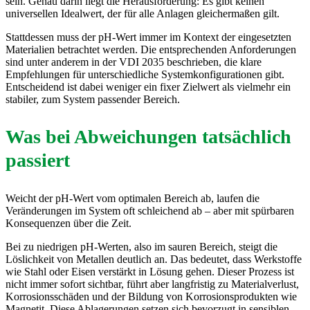
sein. Genau darin liegt die Herausforderung: Es gibt keinen
universellen Idealwert, der für alle Anlagen gleichermaßen gilt.
Stattdessen muss der pH-Wert immer im Kontext der eingesetzten
Materialien betrachtet werden. Die entsprechenden Anforderungen
sind unter anderem in der VDI 2035 beschrieben, die klare
Empfehlungen für unterschiedliche Systemkonfigurationen gibt.
Entscheidend ist dabei weniger ein fixer Zielwert als vielmehr ein
stabiler, zum System passender Bereich.
Was bei Abweichungen tatsächlich
passiert
Weicht der pH-Wert vom optimalen Bereich ab, laufen die
Veränderungen im System oft schleichend ab – aber mit spürbaren
Konsequenzen über die Zeit.
Bei zu niedrigen pH-Werten, also im sauren Bereich, steigt die
Löslichkeit von Metallen deutlich an. Das bedeutet, dass Werkstoffe
wie Stahl oder Eisen verstärkt in Lösung gehen. Dieser Prozess ist
nicht immer sofort sichtbar, führt aber langfristig zu Materialverlust,
Korrosionsschäden und der Bildung von Korrosionsprodukten wie
Magnetit. Diese Ablagerungen setzen sich bevorzugt in sensiblen