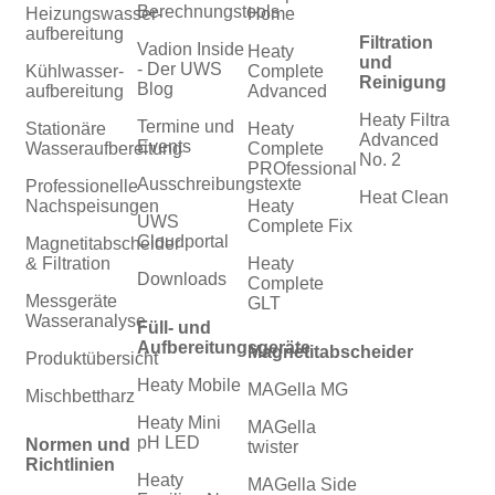
Berechnungstools
Heizungswasser­
Home
aufbereitung
Filtration
Vadion Inside
Heaty
und
- Der UWS
Kühlwasser­
Complete
Reinigung
Blog
aufbereitung
Advanced
Heaty Filtra
Termine und
Stationäre
Heaty
Advanced
Events
Wasseraufbereitung
Complete
No. 2
PROfessional
Ausschreibungstexte
Professionelle
Heat Clean
Nachspeisungen
Heaty
UWS
Complete Fix
Cloudportal
Magnetitabscheider
& Filtration
Heaty
Downloads
Complete
Messgeräte
GLT
Wasseranalyse
Füll- und
Aufbereitungsgeräte
Magnetitabscheider
Produktübersicht
Heaty Mobile
MAGella MG
Mischbettharz
Heaty Mini
MAGella
pH LED
Normen und
twister
Richtlinien
Heaty
MAGella Side