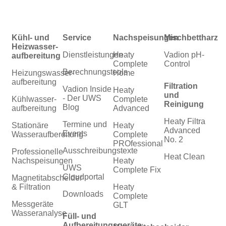
Kühl- und
Service
Nachspeisungen
Mischbettharz
Heizwasser­
Dienstleistungen
Heaty
Vadion pH-
aufbereitung
Complete
Control
Berechnungstools
Heizungswasser­
Home
aufbereitung
Filtration
Vadion Inside
Heaty
und
- Der UWS
Kühlwasser­
Complete
Reinigung
Blog
aufbereitung
Advanced
Heaty Filtra
Termine und
Stationäre
Heaty
Advanced
Events
Wasseraufbereitung
Complete
No. 2
PROfessional
Ausschreibungstexte
Professionelle
Heat Clean
Nachspeisungen
Heaty
UWS
Complete Fix
Cloudportal
Magnetitabscheider
& Filtration
Heaty
Downloads
Complete
Messgeräte
GLT
Wasseranalyse
Füll- und
Aufbereitungsgeräte