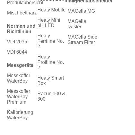
Magnetitabscheider
Produktübersicht
Heaty Mobile
MAGella MG
Mischbettharz
Heaty Mini
MAGella
pH LED
Normen und
twister
Richtlinien
Heaty
MAGella Side
Ferriline No.
VDI 2035
Stream Filter
2
VDI 6044
Heaty
Profiline No.
Messgeräte
2
Messkoffer
Heaty Smart
WaterBoy
Box
Messkoffer
Racun 100 &
WaterBoy
300
Premium
Kalibrierung
WaterBoy