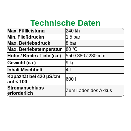
i
c
h
Technische Daten
e
r
Max. Füllleistung
240 l/h
h
Min. Fließdruckn
1,5 bar
e
Max. Betriebsdruck
8 bar
i
Max. Betriebstemperatur
80 °C
t
Höhe / Breite / Tiefe (ca.)
550 / 380 / 230 mm
s
Gewicht (ca.)
9 kg
p
r
Inhalt Mischbett
4 l
ü
Kapazität bei 420 μS/cm
600 l
f
auf < 100
u
Stromanschluss
Zum Laden des Akkus
n
erforderlich
g