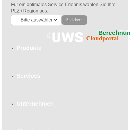
Für ein optimales Service-Erlebnis wählen Sie Ihre
PLZ / Region aus.
Bitte auswählen
Speichern
Berechnun
DE
Cloudportal
Produkte
Services
Unternehmen