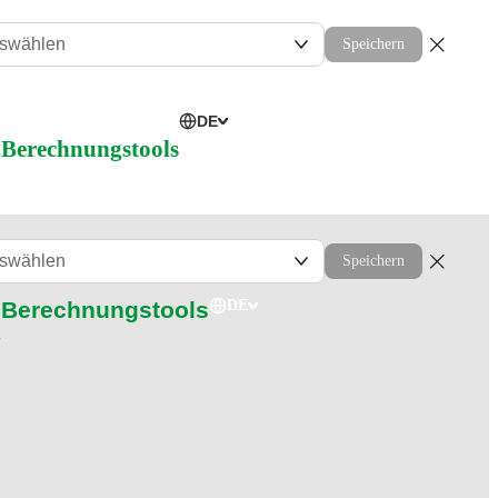
uswählen
Speichern
DE
l
Berechnungstools
uswählen
Speichern
Berechnungstools
DE
l