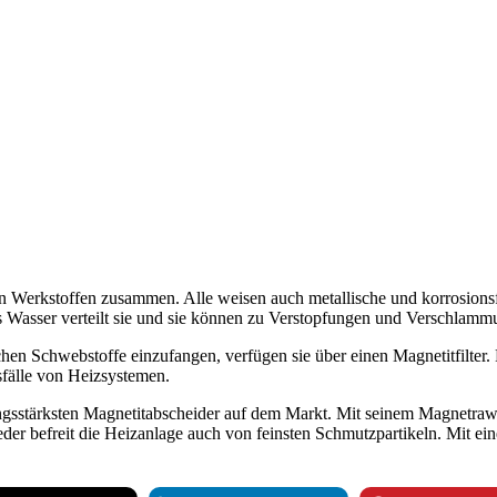
g
g
g
Heaven7 - Das UWS Cloudportal
Heaven7 - Das UWS Cloudportal
Heaven7 - Das UWS Cloudportal
Eine Plattform - Alle Informationen - Maximale
Eine Plattform - Alle Informationen - Maximale
Eine Plattform - Alle Informationen - Maximale
Transparenz
Transparenz
Transparenz
en Werkstoffen zusammen. Alle weisen auch metallische und korrosions
as Wasser verteilt sie und sie können zu Verstopfungen und Verschlamm
hen Schwebstoffe einzufangen, verfügen sie über einen Magnetitfilter. 
fälle von Heizsystemen.
tungsstärksten Magnetitabscheider auf dem Markt. Mit seinem Magnetra
eder befreit die Heizanlage auch von feinsten Schmutzpartikeln. Mit ei