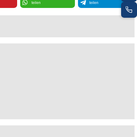
teilen
teilen