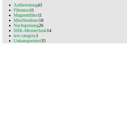
Aufbereitung
43
Filtration
11
Magnetitfilter
11
Mischbettharz
18
Nachspeisung
26
SHK-Messtechnik
14
test category
1
Unkategorisiert
35