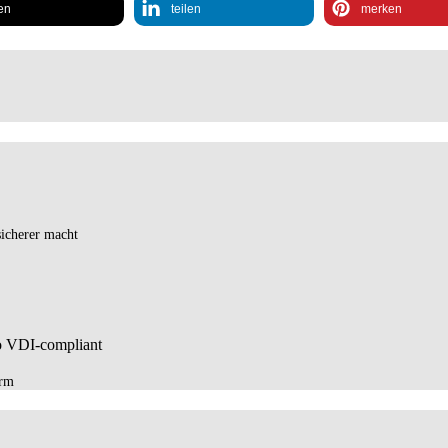
len
teilen
merken
icherer macht
orm