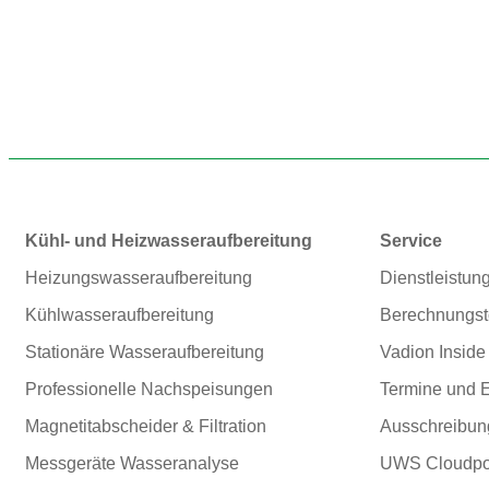
Kühl- und Heizwasser­aufbereitung
Service
Heizungswasser­aufbereitung
Dienstleistun
Kühlwasser­aufbereitung
Berechnungst
Stationäre Wasseraufbereitung
Vadion Inside
Professionelle Nachspeisungen
Termine und 
Magnetitabscheider & Filtration
Ausschreibun
Messgeräte Wasseranalyse
UWS Cloudpor