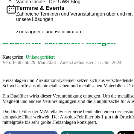
Zur Entsalzung und automatischen pH-Wert-Anpassun
Vadion Inside - Der UWS Blog
Zur Entsalzung und automatischen pH-Wert-Anpassun
Vadion Inside - Der UWS Blog
Zur Entsalzung und automatischen pH-Wert-Anpassun
Vadion Inside - Der UWS Blog
Professionelle Nachspeisungen
Termine & Events
Professionelle Nachspeisungen
Termine & Events
Professionelle Nachspeisungen
Termine & Events
Zur Nachspeisung von normgerechtem Kühl- und
Zahlreiche Terminen und Veranstaltungen über und mit
Zur Nachspeisung von normgerechtem Kühl- und
Zahlreiche Terminen und Veranstaltungen über und mit
Zur Nachspeisung von normgerechtem Kühl- und
Zahlreiche Terminen und Veranstaltungen über und mit
Heizwasser
unsere Lösungen
Heizwasser
unsere Lösungen
Heizwasser
unsere Lösungen
Magnetitabscheider & Filtration
Magnetitabscheider & Filtration
Magnetitabscheider & Filtration
Zur Magnetit- und Feinfiltration
Zur Magnetit- und Feinfiltration
Zur Magnetit- und Feinfiltration
Dualfilter schützen Anlagen
Kategorien:
Unkategorisiert
Veröffentlicht:
29. Mai 2024
-
Zuletzt aktualisiert:
17. Juli 2024
Heizanlagen und Zirkulationssystemen setzen sich aus verschiedenst
Schwebstoffe aus nichtmetallischen und metallischen Materialien. D
Ein Dualfilter wirkt dieser Verunreinigung entgegen. Um die metallisc
Magnetit und andere Verunreinigungen sind die Hauptursache für Aus
Die Dual-Filter der MAGella twister Serie beinhalten einen der leis
kompakte Filter weltweit. Der Absolut-Feinfilter bis 1 µm mit Druckf
mittelgroße bis sehr große Heizanlagen konzipiert.