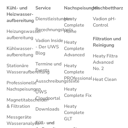
Kühl- und
Service
Nachspeisungen
Mischbettharz
Heizwasser­
Dienstleistungen
Heaty
Vadion pH-
aufbereitung
Complete
Control
Berechnungstools
Heizungswasser­
Home
aufbereitung
Filtration und
Vadion Inside
Heaty
Reinigung
- Der UWS
Kühlwasser­
Complete
Blog
aufbereitung
Advanced
Heaty Filtra
Advanced
Termine und
Stationäre
Heaty
No. 2
Events
Wasseraufbereitung
Complete
PROfessional
Heat Clean
Ausschreibungstexte
Professionelle
Nachspeisungen
Heaty
UWS
Complete Fix
Cloudportal
Magnetitabscheider
& Filtration
Heaty
Downloads
Complete
Messgeräte
GLT
Füll- und
Wasseranalyse