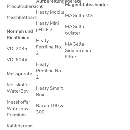
Aufbereitungsgeräte
Magnetitabscheider
Produktübersicht
Heaty Mobile
MAGella MG
Mischbettharz
Heaty Mini
MAGella
pH LED
Normen und
twister
Richtlinien
Heaty
MAGella
Ferriline No.
VDI 2035
Side Stream
2
Filter
VDI 6044
Heaty
Profiline No.
Messgeräte
2
Messkoffer
Heaty Smart
WaterBoy
Box
Messkoffer
Racun 100 &
WaterBoy
300
Premium
Kalibrierung