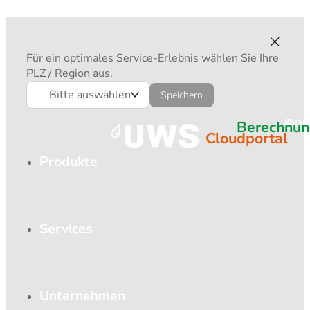
Für ein optimales Service-Erlebnis wählen Sie Ihre
PLZ / Region aus.
Bitte auswählen
Speichern
Berechnun
DE
Cloudportal
Produkte
Services
Unternehmen