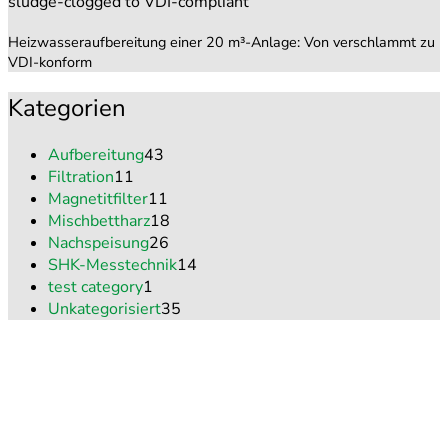
Heizwasseraufbereitung einer 20 m³-Anlage: Von verschlammt zu
VDI-konform
Kategorien
Aufbereitung
43
Filtration
11
Magnetitfilter
11
Mischbettharz
18
Nachspeisung
26
SHK-Messtechnik
14
test category
1
Unkategorisiert
35