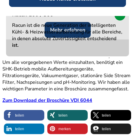
Transparenz
Transparenz
Transparenz
Bitte auswählen
Speichern
Racun 100 / 300
Racun 100 / 300
Racun 100 / 300
NEU
NEU
NEU
Die VDI 6044 gilt für geschlossene Kalt- und
Racun ist die neue Generation der intelligenten
Racun ist die neue Generation der intelligenten
Racun ist die neue Generation der intelligenten
Kühlwasserkreisläufe mit einer maximalen
Mehr erfahren
Mehr erfahren
Mehr erfahren
Kühl- & Heizwasseraufbereitung für alle Bereiche,
Kühl- & Heizwasseraufbereitung für alle Bereiche,
Kühl- & Heizwasseraufbereitung für alle Bereiche,
Umlaufwassertemperatur von < 40 °C und einem
in denen absolute Zuverlässigkeit entscheidend
in denen absolute Zuverlässigkeit entscheidend
in denen absolute Zuverlässigkeit entscheidend
Gesamtvolumen > 1.000 l. Sie definiert besondere
ist.
ist.
ist.
Anforderungen bezüglich der Beschaffenheit und
Sauberkeit von Prozesswasser zum Schutz des Systems.
Um alle vorgegebenen Werte einzuhalten, benötigt ein
SHK-Betrieb mobile Aufbereitungsgeräte,
Filtrationsgeräte, Vakuumentgaser, stationäre Side Stream
Filter, Nachspeisungen und pH-Monitoring. Wir haben alle
wichtigen Parameter in eine Broschüre zusammengefasst.
Zum Download der Broschüre VDI 6044
teilen
teilen
teilen
teilen
merken
teilen