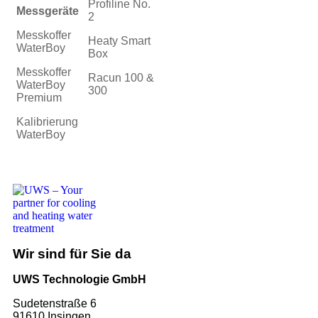
Profiline No.
Messgeräte
2
Messkoffer
Heaty Smart
WaterBoy
Box
Messkoffer
Racun 100 &
WaterBoy
300
Premium
Kalibrierung
WaterBoy
Wir sind für Sie da
UWS Technologie GmbH
Sudetenstraße 6
91610 Insingen