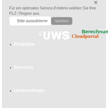
Für ein optimales Service-Erlebnis wählen Sie Ihre
PLZ / Region aus.
Bitte auswählen
Speichern
Berechnun
DE
Cloudportal
Produkte
Services
Unternehmen