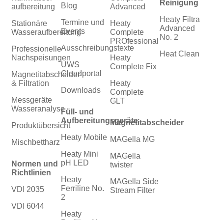
Reinigung
Blog
aufbereitung
Advanced
Heaty Filtra
Termine und
Stationäre
Heaty
Advanced
Events
Wasseraufbereitung
Complete
No. 2
PROfessional
Ausschreibungstexte
Professionelle
Heat Clean
Nachspeisungen
Heaty
UWS
Complete Fix
Cloudportal
Magnetitabscheider
& Filtration
Heaty
Downloads
Complete
Messgeräte
GLT
Wasseranalyse
Füll- und
Aufbereitungsgeräte
Magnetitabscheider
Produktübersicht
Heaty Mobile
MAGella MG
Mischbettharz
Heaty Mini
MAGella
pH LED
Normen und
twister
Richtlinien
Heaty
MAGella Side
Ferriline No.
VDI 2035
Stream Filter
2
VDI 6044
Heaty