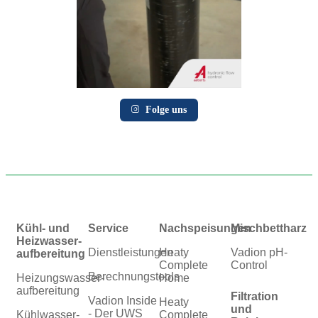
Folge uns
Kühl- und
Service
Nachspeisungen
Mischbettharz
Heizwasser­
Dienstleistungen
Heaty
Vadion pH-
aufbereitung
Complete
Control
Berechnungstools
Heizungswasser­
Home
aufbereitung
Filtration
Vadion Inside
Heaty
und
- Der UWS
Kühlwasser­
Complete