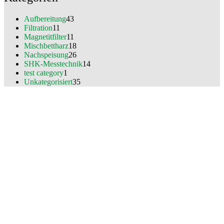
Aufbereitung
43
Filtration
11
Magnetitfilter
11
Mischbettharz
18
Nachspeisung
26
SHK-Messtechnik
14
test category
1
Unkategorisiert
35