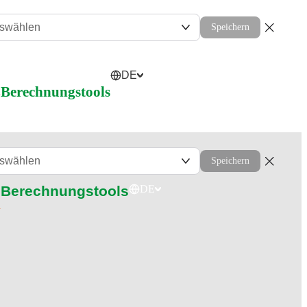
uswählen
Speichern
DE
l
Berechnungstools
uswählen
Speichern
Berechnungstools
DE
l