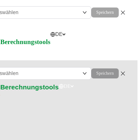
uswählen
Speichern
DE
l
Berechnungstools
uswählen
Speichern
Berechnungstools
DE
l