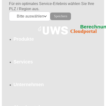
Für ein optimales Service-Erlebnis wählen Sie Ihre
PLZ / Region aus.
Bitte auswählen
Speichern
Berechnun
DE
Cloudportal
Produkte
Services
Unternehmen