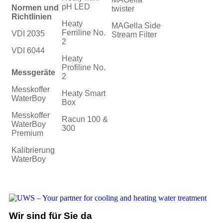
pH LED
Normen und
twister
Richtlinien
Heaty
MAGella Side
Ferriline No.
VDI 2035
Stream Filter
2
VDI 6044
Heaty
Profiline No.
Messgeräte
2
Messkoffer
Heaty Smart
WaterBoy
Box
Messkoffer
Racun 100 &
WaterBoy
300
Premium
Kalibrierung
WaterBoy
Wir sind für Sie da