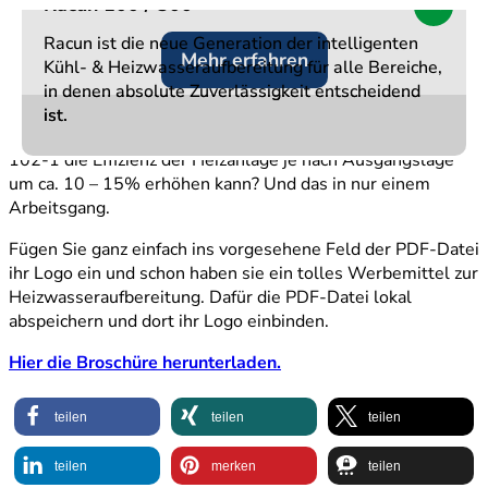
Racun 100 / 300
Racun 100 / 300
Racun 100 / 300
NEU
NEU
NEU
leichter vermitteln zu können, stellt UWS für das SHK-
Handwerk eine
kostenfreie Argumentationshilfe im praktischen
Racun ist die neue Generation der intelligenten
Racun ist die neue Generation der intelligenten
Racun ist die neue Generation der intelligenten
Mehr erfahren
Mehr erfahren
Mehr erfahren
zur Verfügung. In dieser werden die
A5 Format
Vorteile der
Kühl- & Heizwasseraufbereitung für alle Bereiche,
Kühl- & Heizwasseraufbereitung für alle Bereiche,
Kühl- & Heizwasseraufbereitung für alle Bereiche,
Wussten Sie
Wasseraufbereitung kompakt erklärt.
in denen absolute Zuverlässigkeit entscheidend
in denen absolute Zuverlässigkeit entscheidend
in denen absolute Zuverlässigkeit entscheidend
beispielsweise, dass eine Wasseraufbereitung mit UWS-
ist.
ist.
ist.
Geräten nach VDI 2035, ÖNORM H 5195-1 oder SWKI BT
102-1 die Effizienz der Heizanlage je nach Ausgangslage
um ca. 10 – 15% erhöhen kann? Und das in nur einem
Arbeitsgang.
Fügen Sie ganz einfach ins vorgesehene Feld der PDF-Datei
ihr Logo ein und schon haben sie ein tolles Werbemittel zur
Heizwasseraufbereitung. Dafür die PDF-Datei lokal
abspeichern und dort ihr Logo einbinden.
Hier die Broschüre herunterladen.
teilen
teilen
teilen
teilen
merken
teilen