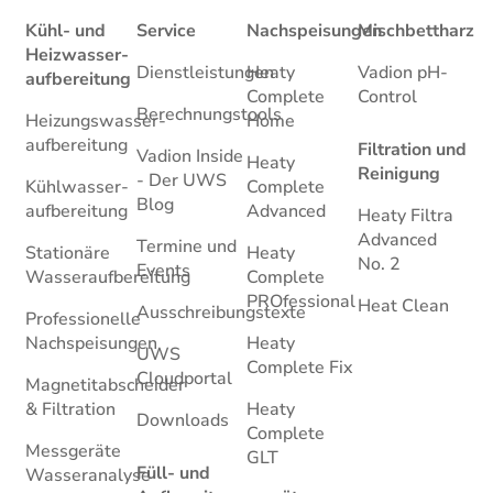
Kühl- und
Service
Nachspeisungen
Mischbettharz
Heizwasser­
Dienstleistungen
Heaty
Vadion pH-
aufbereitung
Complete
Control
Berechnungstools
Heizungswasser­
Home
aufbereitung
Filtration und
Vadion Inside
Heaty
Reinigung
- Der UWS
Kühlwasser­
Complete
Blog
aufbereitung
Advanced
Heaty Filtra
Advanced
Termine und
Stationäre
Heaty
No. 2
Events
Wasseraufbereitung
Complete
PROfessional
Heat Clean
Ausschreibungstexte
Professionelle
Nachspeisungen
Heaty
UWS
Complete Fix
Cloudportal
Magnetitabscheider
& Filtration
Heaty
Downloads
Complete
Messgeräte
GLT
Füll- und
Wasseranalyse