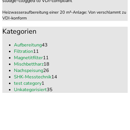
Heizwasseraufbereitung einer 20 m³-Anlage: Von verschlammt zu
VDI-konform
Kategorien
Aufbereitung
43
Filtration
11
Magnetitfilter
11
Mischbettharz
18
Nachspeisung
26
SHK-Messtechnik
14
test category
1
Unkategorisiert
35