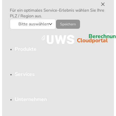
Für ein optimales Service-Erlebnis wählen Sie Ihre
PLZ / Region aus.
Bitte auswählen
Speichern
Berechnun
DE
Cloudportal
Produkte
Services
Unternehmen