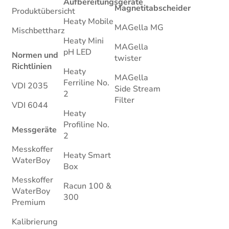
Aufbereitungsgeräte
Magnetitabscheider
Produktübersicht
Heaty Mobile
MAGella MG
Mischbettharz
Heaty Mini
MAGella
pH LED
Normen und
twister
Richtlinien
Heaty
MAGella
Ferriline No.
VDI 2035
Side Stream
2
Filter
VDI 6044
Heaty
Profiline No.
Messgeräte
2
Messkoffer
Heaty Smart
WaterBoy
Box
Messkoffer
Racun 100 &
WaterBoy
300
Premium
Kalibrierung