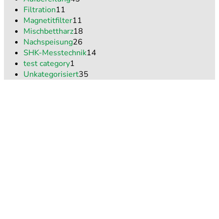
Filtration
11
Magnetitfilter
11
Mischbettharz
18
Nachspeisung
26
SHK-Messtechnik
14
test category
1
Unkategorisiert
35