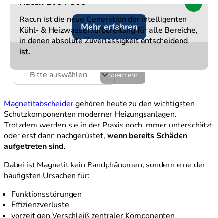
Racun 100 / 300
Racun 100 / 300
Racun 100 / 300
NEU
NEU
NEU
Juni 2026
Racun ist die neue Generation der intelligenten
Racun ist die neue Generation der intelligenten
Racun ist die neue Generation der intelligenten
Mehr erfahren
Mehr erfahren
Mehr erfahren
Kühl- & Heizwasseraufbereitung für alle Bereiche,
Kühl- & Heizwasseraufbereitung für alle Bereiche,
Kühl- & Heizwasseraufbereitung für alle Bereiche,
in denen absolute Zuverlässigkeit entscheidend
in denen absolute Zuverlässigkeit entscheidend
in denen absolute Zuverlässigkeit entscheidend
Für ein optimales Service-Erlebnis wählen Sie Ihre
ist.
ist.
ist.
PLZ / Region aus.
Bitte auswählen
Speichern
Magnetitabscheider
gehören heute zu den wichtigsten
Schutzkomponenten moderner Heizungsanlagen.
Trotzdem werden sie in der Praxis noch immer unterschätzt
oder erst dann nachgerüstet,
wenn bereits Schäden
aufgetreten sind
.
Dabei ist Magnetit kein Randphänomen, sondern eine der
häufigsten Ursachen für:
Funktionsstörungen
Effizienzverluste
vorzeitigen Verschleiß zentraler Komponenten