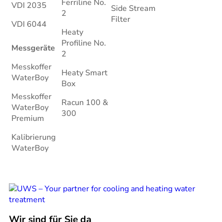
Ferriline No.
VDI 2035
Side Stream
2
Filter
VDI 6044
Heaty
Profiline No.
Messgeräte
2
Messkoffer
Heaty Smart
WaterBoy
Box
Messkoffer
Racun 100 &
WaterBoy
300
Premium
Kalibrierung
WaterBoy
Wir sind für Sie da