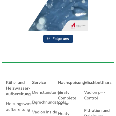
Folge uns
Kühl- und
Service
Nachspeisungen
Mischbettharz
Heizwasser­
Dienstleistungen
Heaty
Vadion pH-
aufbereitung
Complete
Control
Berechnungstools
Heizungswasser­
Home
aufbereitung
Filtration und
Vadion Inside
Heaty