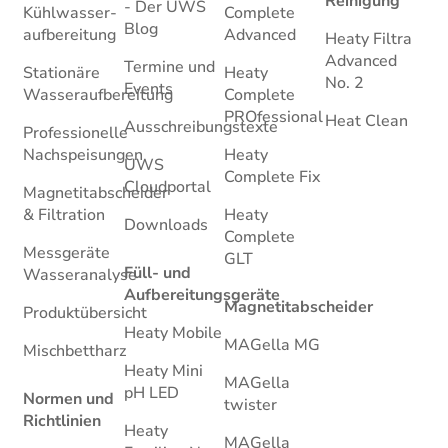
Reinigung
- Der UWS
Kühlwasser­
Complete
Blog
aufbereitung
Advanced
Heaty Filtra
Advanced
Termine und
Stationäre
Heaty
No. 2
Events
Wasseraufbereitung
Complete
PROfessional
Heat Clean
Ausschreibungstexte
Professionelle
Nachspeisungen
Heaty
UWS
Complete Fix
Cloudportal
Magnetitabscheider
& Filtration
Heaty
Downloads
Complete
Messgeräte
GLT
Füll- und
Wasseranalyse
Aufbereitungsgeräte
Magnetitabscheider
Produktübersicht
Heaty Mobile
MAGella MG
Mischbettharz
Heaty Mini
MAGella
pH LED
Normen und
twister
Richtlinien
Heaty
MAGella