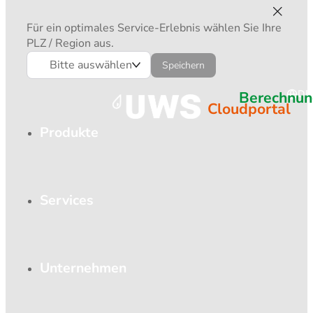
Für ein optimales Service-Erlebnis wählen Sie Ihre
PLZ / Region aus.
Bitte auswählen
Speichern
Berechnun
DE
Cloudportal
Produkte
Services
Unternehmen