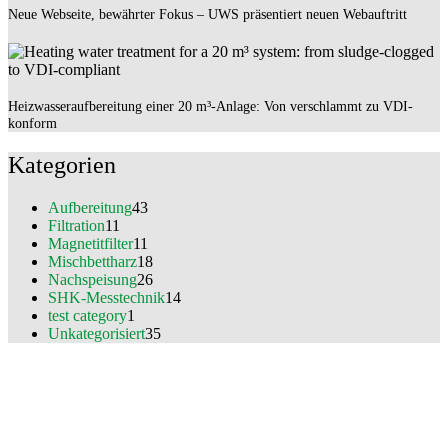
Neue Webseite, bewährter Fokus – UWS präsentiert neuen Webauftritt
Heizwasseraufbereitung einer 20 m³-Anlage: Von verschlammt zu VDI-
konform
Kategorien
Aufbereitung
43
Filtration
11
Magnetitfilter
11
Mischbettharz
18
Nachspeisung
26
SHK-Messtechnik
14
test category
1
Unkategorisiert
35