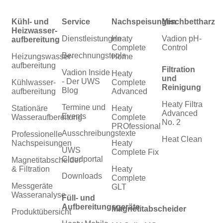
Kühl- und
Service
Nachspeisungen
Mischbettharz
Heizwasser­
Dienstleistungen
Heaty
Vadion pH-
aufbereitung
Complete
Control
Berechnungstools
Heizungswasser­
Home
aufbereitung
Filtration
Vadion Inside
Heaty
und
- Der UWS
Kühlwasser­
Complete
Reinigung
Blog
aufbereitung
Advanced
Heaty Filtra
Termine und
Stationäre
Heaty
Advanced
Events
Wasseraufbereitung
Complete
No. 2
PROfessional
Ausschreibungstexte
Professionelle
Heat Clean
Nachspeisungen
Heaty
UWS
Complete Fix
Cloudportal
Magnetitabscheider
& Filtration
Heaty
Downloads
Complete
Messgeräte
GLT
Wasseranalyse
Füll- und
Aufbereitungsgeräte
Magnetitabscheider
Produktübersicht