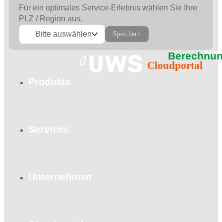
Für ein optimales Service-Erlebnis wählen Sie Ihre
PLZ / Region aus.
Bitte auswählen
Speichern
Berechnun
DE
Cloudportal
Produkte
Services
Unternehmen