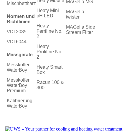
Heaty Mobile
MAGella MG
Mischbettharz
Heaty Mini
MAGella
pH LED
Normen und
twister
Richtlinien
Heaty
MAGella Side
Ferriline No.
VDI 2035
Stream Filter
2
VDI 6044
Heaty
Profiline No.
Messgeräte
2
Messkoffer
Heaty Smart
WaterBoy
Box
Messkoffer
Racun 100 &
WaterBoy
300
Premium
Kalibrierung
WaterBoy