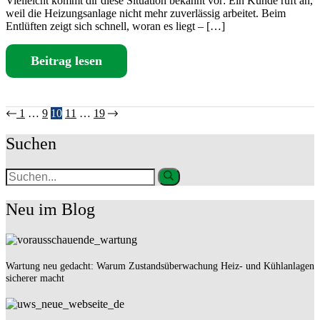
Vielleicht kommt dir diese Situation bekannt vor: Ein Kunde ruft an,
weil die Heizungsanlage nicht mehr zuverlässig arbeitet. Beim
Entlüften zeigt sich schnell, woran es liegt – […]
Beitrag lesen
1
…
9
10
11
…
19
Suchen
Neu im Blog
Wartung neu gedacht: Warum Zustandsüberwachung Heiz- und Kühlanlagen
sicherer macht