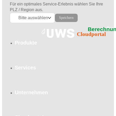
Für ein optimales Service-Erlebnis wählen Sie Ihre
PLZ / Region aus.
Bitte auswählen
Speichern
Berechnun
DE
Cloudportal
Produkte
Services
Unternehmen