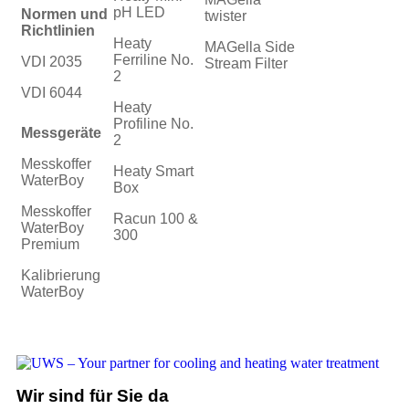
pH LED
Normen und
twister
Richtlinien
Heaty
MAGella Side
Ferriline No.
VDI 2035
Stream Filter
2
VDI 6044
Heaty
Profiline No.
Messgeräte
2
Messkoffer
Heaty Smart
WaterBoy
Box
Messkoffer
Racun 100 &
WaterBoy
300
Premium
Kalibrierung
WaterBoy
Wir sind für Sie da