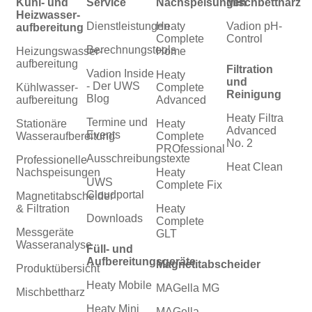
Kühl- und
Service
Nachspeisungen
Mischbettharz
Heizwasser­
Dienstleistungen
Heaty
Vadion pH-
aufbereitung
Complete
Control
Berechnungstools
Heizungswasser­
Home
aufbereitung
Filtration
Vadion Inside
Heaty
und
- Der UWS
Kühlwasser­
Complete
Reinigung
Blog
aufbereitung
Advanced
Heaty Filtra
Termine und
Stationäre
Heaty
Advanced
Events
Wasseraufbereitung
Complete
No. 2
PROfessional
Ausschreibungstexte
Professionelle
Heat Clean
Nachspeisungen
Heaty
UWS
Complete Fix
Cloudportal
Magnetitabscheider
& Filtration
Heaty
Downloads
Complete
Messgeräte
GLT
Wasseranalyse
Füll- und
Aufbereitungsgeräte
Magnetitabscheider
Produktübersicht
Heaty Mobile
MAGella MG
Mischbettharz
Heaty Mini
MAGella